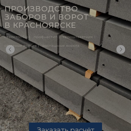
ПРОИЗВОДСТВО
ЗАБОРОВ И ВОРОТ
В КРАСНОЯРСКЕ
евростолбы |
профнастил |
евроштакетник |
откатные ворота |
распашные ворота
Заказать расчёт