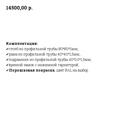
р.
14500,00
Заказать
Комплектация:
✔столб из профильной трубы 80*80*3мм,
✔рама из профильной трубы 40*40*1,5мм,
✔подрамник из профильной трубы 40*20*1,5мм,
✔врезной замок с нажимной гарнитурой,
✔
Порошковая покраска
, цвет RAL на выбор.